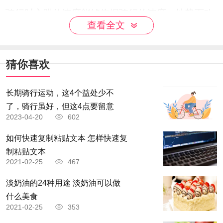
骑行时心跳的速度能够依据骑行的速度、地势而改
查看全文
变，等同于有氧运动和无氧运动的结合，长期的心
跳能够提升心肌的收缩力，改进心肺。
猜你喜欢
维护血管
长期骑行运动，这4个益处少不
了，骑行虽好，但这4点要留意
2023-04-20
602
骑行能够加速心跳速度，促使全身血循环，在血液
如何快速复制粘贴文本 怎样快速复
迅速流动的过程中，能够良好摩擦血管壁，让平滑
制粘贴文本
肌获得放松，帮助扩张血管，消除一氧化碳，进而
2021-02-25
467
维护心血管健康，改进血管功能。
淡奶油的24种用途 淡奶油可以做
什么美食
2021-02-25
353