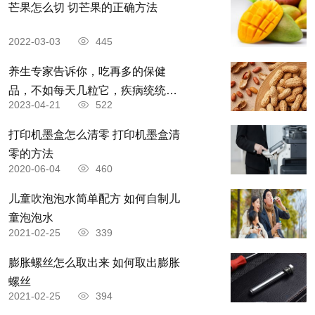
芒果怎么切 切芒果的正确方法
2022-03-03
445
养生专家告诉你，吃再多的保健
品，不如每天几粒它，疾病统统远
2023-04-21
522
离
打印机墨盒怎么清零 打印机墨盒清
零的方法
2020-06-04
460
儿童吹泡泡水简单配方 如何自制儿
童泡泡水
2021-02-25
339
骑行虽好，但这4点留意
膨胀螺丝怎么取出来 如何取出膨胀
螺丝
注意你的座位选择
2021-02-25
394